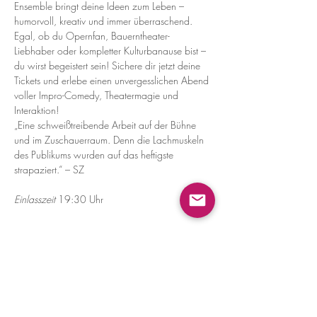
Ensemble bringt deine Ideen zum Leben – 
humorvoll, kreativ und immer überraschend. 
Egal, ob du Opernfan, Bauerntheater-
Liebhaber oder kompletter Kulturbanause bist – 
du wirst begeistert sein! Sichere dir jetzt deine 
Tickets und erlebe einen unvergesslichen Abend 
voller Impro-Comedy, Theatermagie und 
Interaktion!
„Eine schweißtreibende Arbeit auf der Bühne 
und im Zuschauerraum. Denn die Lachmuskeln 
des Publikums wurden auf das heftigste 
strapaziert.“ – SZ
Einlasszeit
 19:30 Uhr
Diese Veranstaltung teilen