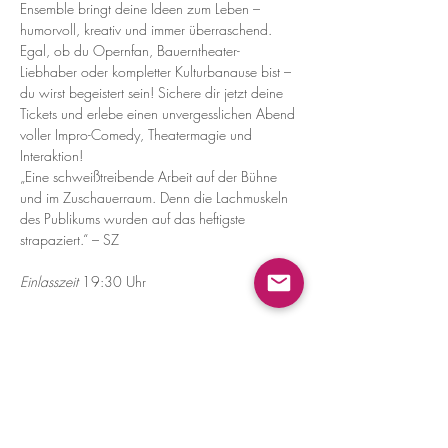
Ensemble bringt deine Ideen zum Leben – 
humorvoll, kreativ und immer überraschend. 
Egal, ob du Opernfan, Bauerntheater-
Liebhaber oder kompletter Kulturbanause bist – 
du wirst begeistert sein! Sichere dir jetzt deine 
Tickets und erlebe einen unvergesslichen Abend 
voller Impro-Comedy, Theatermagie und 
Interaktion!
„Eine schweißtreibende Arbeit auf der Bühne 
und im Zuschauerraum. Denn die Lachmuskeln 
des Publikums wurden auf das heftigste 
strapaziert.“ – SZ
Einlasszeit
 19:30 Uhr
Diese Veranstaltung teilen